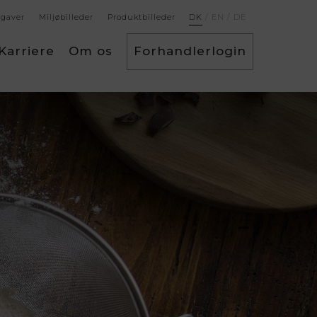
gaver
Miljøbilleder
Produktbilleder
DK
/
EN
/
DE
Karriere
Om os
Forhandlerlogin
Forhandlerlogin
Forhandler logg inn
Återförsäljare inloggning
Retailer login
Händler login
Södahl
Gourmet
Thermos
Tiger