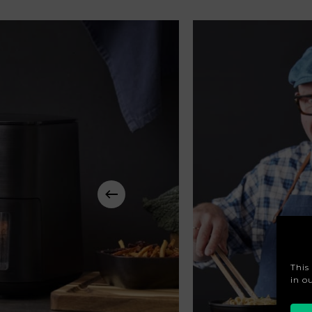
This
in o