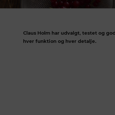
Blomsterbergs
Hoptimist
Casafina
Jacob Jense
Costa Nova
Leifheit
Claus Holm har udvalgt, testet og go
hver funktion og hver detalje.