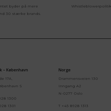
Whistleblowerpoliti
entet byder på mere
 end 30 stærke brands.
k – København
Norge
de 17A,
Drammensveien 130
øbenhavn S
Inngang A2
N-0277 Oslo
928 1300
928 1301
T +45 8928 1313