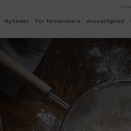
Firma
Nyheder
For forhandlere
Ansvarlighed
Lion Sabatier
Pillivuyt
Luigi Bormioli
Pillivuyt 
Lyngby Glas
Rosti