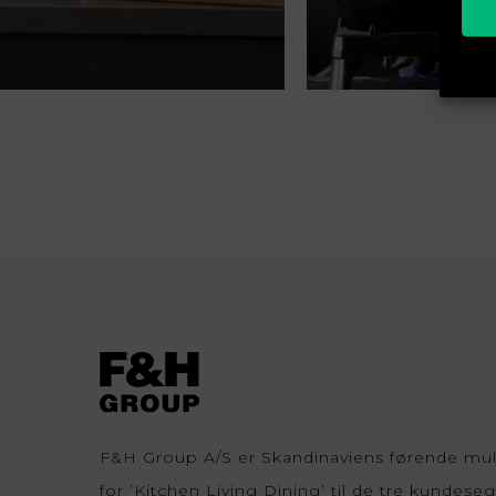
F&H Group A/S er Skandinaviens førende mul
for ’Kitchen Living Dining’ til de tre kundese