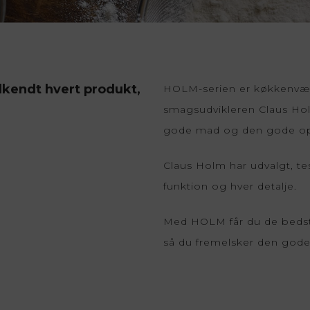
Mauviel
Rösle
n
Mepal
Sabatier 
Nordic Sense
Soehnle
dkendt hvert produkt,
HOLM-serien er køkkenvær
smagsudvikleren Claus Hol
gode mad og den gode opl
Claus Holm har udvalgt, te
funktion og hver detalje.
Med HOLM får du de bedste
så du fremelsker den gode 