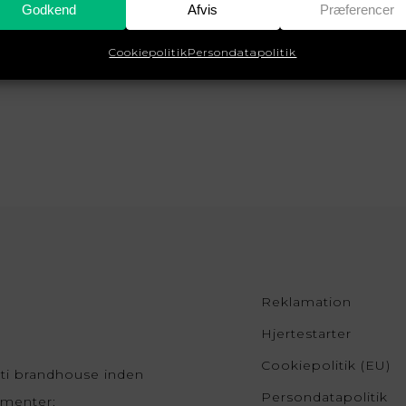
Godkend
Afvis
Præferencer
Cookiepolitik
Persondatapolitik
Reklamation
Hjertestarter
Cookiepolitik (EU)
ti brandhouse inden
Persondatapolitik
gmenter: