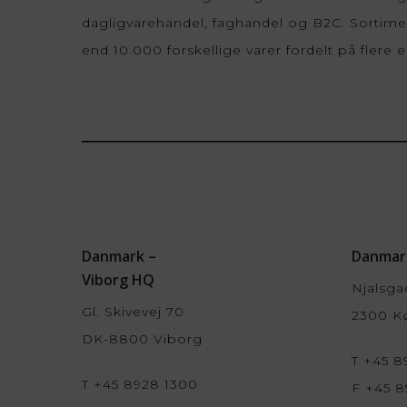
dagligvarehandel, faghandel og B2C. Sortim
end 10.000 forskellige varer fordelt på flere
Danmark –
Danmar
Viborg HQ
Njalsga
Gl. Skivevej 70
2300 K
DK-8800 Viborg
T +45 8
T +45 8928 1300
F +45 8