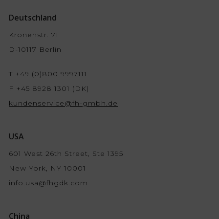
Deutschland
Kronenstr. 71
D-10117 Berlin
T +49 (0)800 9997111
F +45 8928 1301 (DK)
kundenservice@fh-gmbh.de
USA
601 West 26th Street, Ste 1395
New York, NY 10001
info.usa@fhgdk.com
China