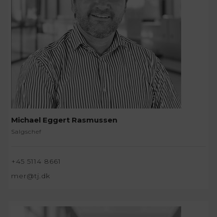
Michael Eggert Rasmussen
Salgschef
+45 5114 8661
mer@tj.dk