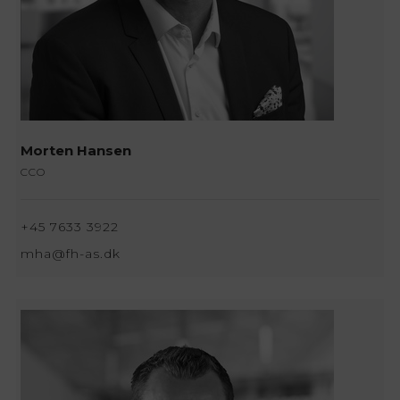
Morten Hansen
CCO
+45 7633 3922
mha@fh-as.dk