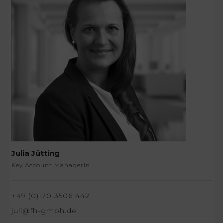
Julia Jütting
Key Account Managerin
+49 (0)170 3506 442
juli@fh-gmbh.de