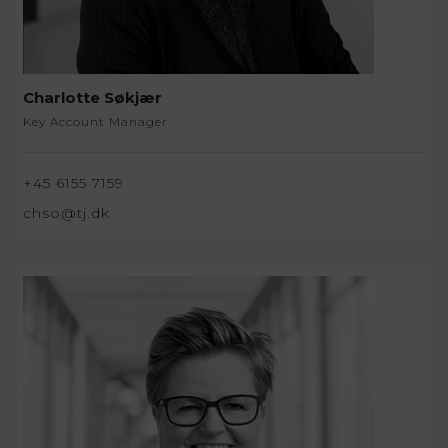
Charlotte Søkjær
Key Account Manager
+45 6155 7159
chso@tj.dk