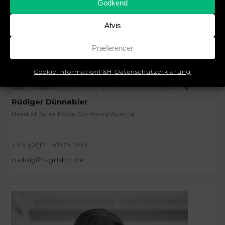
Godkend
Afvis
Præferencer
Cookie Information
F&H-Datenschutzerklärung
Rüdiger Dünnebier
Head of Sales Force Germany/Austria
+49 (0)171 5709 093
rudu@fh-gmbh.de